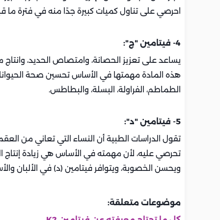
احرصي على تناول كميات كبيرة جدًا منه في فترة ما ق
4- فيتامين "ج":
يساعد على تعزيز الحصانة، وامتصاص الحديد، وانتاج م
هذه المادة مهمتها في الأساس تحسين صحة الحيوانات 
الطماطم، الفراولة، البسلة، والبطاطس.
5- فيتامين "د":
تقول الدراسات الطبية أن النساء التي تعاني من العقم 
تحرصي عليه، لأن مهمته في الأساس هي زيادة إنتاج ال
ويحسن الخصوبة، ويتوافر فيتامين (د) في الألبان والأس
موضوعات متعلقة:
كل ما تحتاج معرفته عن فيتامين K2