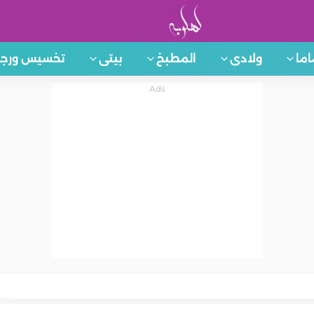
اما
ولادى
المطبخ
بيتى
تخسيس ورجي