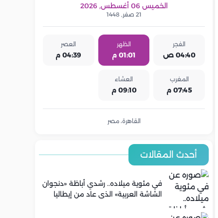
الخميس 06 أغسطس, 2026
21 صفر, 1448
الفجر
الظهر
العصر
04:40 ص
01:01 م
04:39 م
المغرب
العشاء
07:45 م
09:10 م
القاهرة، مصر
أحدث المقالات
في مئوية ميلاده.. رشدي أباظة «دنجوان
الشاشة العربية» الذي عاد من إيطاليا
ليصنع مجده في السينما المصرية