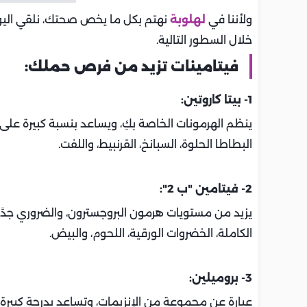
ولأننا في
لهلوبة
نهتم بكل ما يخص صحتك، نلقي اليوم
خلال السطور التالية.
فيتامينات تزيد من فرص حملك:
1- بيتا كاروتين:
ينظم الهرمونات الخاصة بكِ، ويساعد بنسبة كبيرة على م
البطاطا الحلوة، السبانخ، القرنبيط، واللفت.
2- فيتامين "ب 2":
يزيد من مستويات هرمون البروجسترون، والضروري جدً
الكاملة، الخضروات الورقية، اللحوم، والبيض.
3- بروميلين:
عبارة عن مجموعة من الإنزيمات، وتساعد بدرجة كبيرة