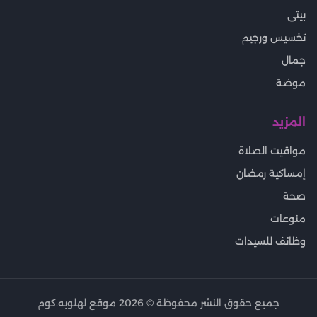
بيتى
تخسيس ورجيم
جمال
موضة
المزيد
مواقيت الصلاة
إمساكية رمضان
صحة
منوعات
وظائف للسيدات
جميع حقوق النشر محفوظة ©
2026
موقع لهلوبه.كوم