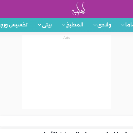
اما
ولادى
المطبخ
بيتى
تخسيس ورجي