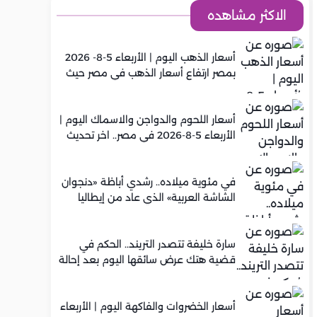
الاكثر مشاهده
أسعار الذهب اليوم | الأربعاء 5-8- 2026
بمصر ارتفاع أسعار الذهب في مصر حيث
سجل عيار 21 متوسط 5,920 جنيه
أسعار اللحوم والدواجن والاسماك اليوم |
الأربعاء 5-8-2026 في مصر.. اخر تحديث
في مئوية ميلاده.. رشدي أباظة «دنجوان
الشاشة العربية» الذي عاد من إيطاليا
ليصنع مجده في السينما المصرية
سارة خليفة تتصدر التريند.. الحكم في
قضية هتك عرض سائقها اليوم بعد إحالة
أوراقها للمفتي في تصنيع المخدرات
أسعار الخضروات والفاكهة اليوم | الأربعاء