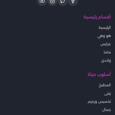
أقسام رئيسية
الرئيسية
هو وهي
عرايس
ماما
ولادى
أسلوب حياة
المطبخ
بيتى
تخسيس ورجيم
جمال