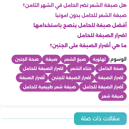
هل صبغة الشعر تضر الحامل في الشهر الثامن؟
صبغة الشعر للحامل بدون امونيا
أفضل صبغة للحامل ينصح باستخدامها
اضرار الصبغة للحامل
ما هي أضرار الصبغة على الجنين؟
الوسوم:
لهلوبة
صبغ الشعر
صبغة
صحة الجنين
صحة الحامل
حناء الشعر
اضرار الصبغة للحامل
اضرار الصبغة
اضرار الصبغة للجنين
أضرار الصبغة
أضرار الصبغة للحامل
صبغة شعر طبيعية للحامل
صبغة شعر
ماما
ماما
مقالات ذات صلة
ماما
ماما
5 تمارين آمنة تحافظين بها على لياقتك أثناء الحمل
ماما
أفكار لروتين نوم صحي للحامل في الثلث الأخير