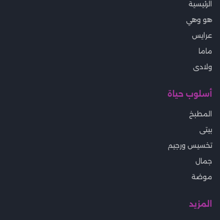
الرئيسية
هو وهي
عرايس
ماما
ولادى
أسلوب حياة
المطبخ
بيتى
تخسيس ورجيم
جمال
موضة
المزيد