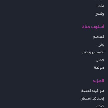
ماما
ولادى
أسلوب حياة
المطبخ
بيتى
تخسيس ورجيم
جمال
موضة
المزيد
مواقيت الصلاة
إمساكية رمضان
صحة