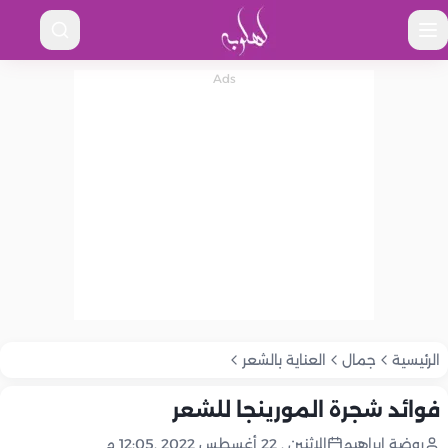
الرئيسية
جمال
العناية بالشعر
فوائد شجرة المورينجا للشعر
روضة إبراهيم
الإثنين , 22 أغسطس 2022 ,12:05 م