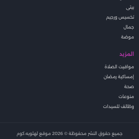
بيتى
تخسيس ورجيم
جمال
موضة
المزيد
مواقيت الصلاة
إمساكية رمضان
صحة
منوعات
وظائف للسيدات
جميع حقوق النشر محفوظة ©
2026
موقع لهلوبه.كوم