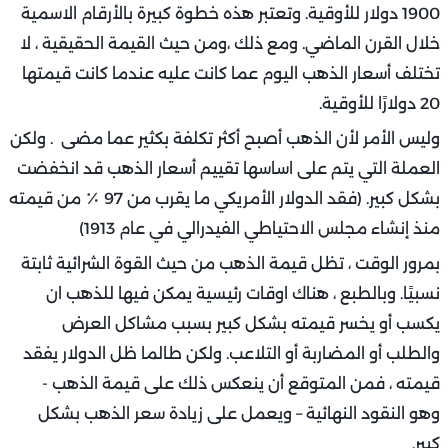
1900 دولار للأوقية. وتعتبر هذه خطوة كبيرة بالأرقام الاسمية
خلال القرن الماضي. ومع ذلك ،ومن حيث القيمة الحقيقية ، لا
تختلف أسعار الذهب اليوم عما كانت عليه عندما كانت قيمتها
20 دولارًا للأوقية.
وليس الأمر لأن الذهب أصبح أكثر تكلفة بكثير عما مضى . ولكن
العملة التي يتم على اساسها تقييم أسعار الذهب قد انخفضت
بشكل كبير. (فقد الدولار الأمريكي ما يقرب من 97 ٪ من قيمته
منذ إنشاء مجلس الاحتياطي الفيدرالي في عام 1913)
بمرور الوقت ، تظل قيمة الذهب من حيث القوة الشرائية ثابتة
نسبيًا. وبالطبع ، هناك اوقات رئيسية يمكن فيها للذهب ان
يكسب أو يخسر قيمته بشكل كبير بسبب مشاكل العرض
والطلب أو المضاربة أو التلاعب. ولكن طالما ظل الدولار يفقد
قيمته ، فمن المتوقع أن ينعكس ذلك على قيمة الذهب -
وهو النقود النهائية – ويعمل على زيادة سعر الذهب بشكل
كبير.