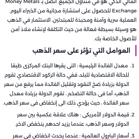
المالي الذكي هو في متناول الجميع. اتصل بـ Money Metals
Exchange للحصول على استشارة مجانية من الخبراء اليوم.
العملية سرية وآمنة ومحبذة للمبتدئين. الاستثمار في الذهب
هو وسيلة بسيطة فعالة من حيث التكلفة لإنشاء ملاذ آمن
للأصول الخاصة بك.
العوامل التي تؤثر على سعر الذهب
معدل الفائدة الرئيسية : التى يقرها البنك المركزى طبقا
للحالة الاقتصادية للبلد، ففي حالة الركود الاقتصادي تقوم
الدولة بزيادة ضخ النقود وتقليل الفائدة مما يرفع من سعر
الذهب، أما فى حاالة التضخم ، تقوم الدولة بزيادة معدل
سعر الفائدة ، حيث يؤدي ذلك الى إنخفاض فى سعر الذهب.
قيمة الدولار الأمريكى : هناك علاقة عكسية بين سعر
الدولار وسعر الذهب، عندما يزيد احدهم ينخفض الاخر.
أسعار البترول العالمية : عندما يحدث انخفاض فى سعر