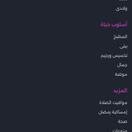
ولادى
أسلوب حياة
المطبخ
بيتى
تخسيس ورجيم
جمال
موضة
المزيد
مواقيت الصلاة
إمساكية رمضان
صحة
منوعات