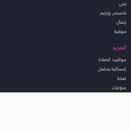
بيتى
تخسيس ورجيم
جمال
موضة
المزيد
مواقيت الصلاة
إمساكية رمضان
صحة
منوعات
وظائف للسيدات
جميع حقوق النشر محفوظة ©
2026
موقع لهلوبه.كوم