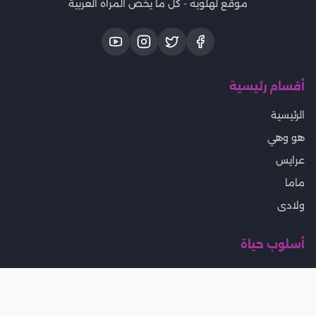
موقع لهلوبه - كل ما يخص المرأة العربية
أقسام رئيسية
الرئيسية
هو وهي
عرايس
ماما
ولادى
أسلوب حياة
المطبخ
بيتى