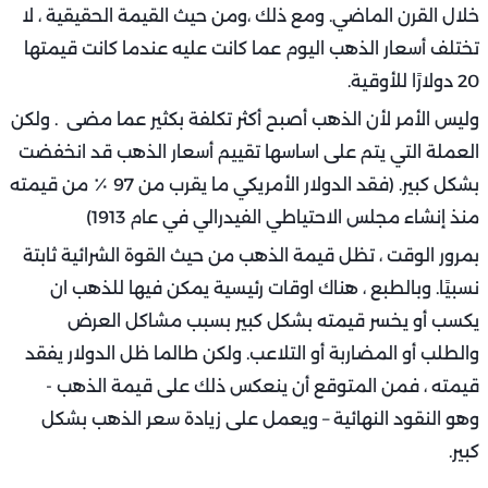
خلال القرن الماضي. ومع ذلك ،ومن حيث القيمة الحقيقية ، لا
تختلف أسعار الذهب اليوم عما كانت عليه عندما كانت قيمتها
20 دولارًا للأوقية.
وليس الأمر لأن الذهب أصبح أكثر تكلفة بكثير عما مضى . ولكن
العملة التي يتم على اساسها تقييم أسعار الذهب قد انخفضت
بشكل كبير. (فقد الدولار الأمريكي ما يقرب من 97 ٪ من قيمته
منذ إنشاء مجلس الاحتياطي الفيدرالي في عام 1913)
بمرور الوقت ، تظل قيمة الذهب من حيث القوة الشرائية ثابتة
نسبيًا. وبالطبع ، هناك اوقات رئيسية يمكن فيها للذهب ان
يكسب أو يخسر قيمته بشكل كبير بسبب مشاكل العرض
والطلب أو المضاربة أو التلاعب. ولكن طالما ظل الدولار يفقد
قيمته ، فمن المتوقع أن ينعكس ذلك على قيمة الذهب -
وهو النقود النهائية – ويعمل على زيادة سعر الذهب بشكل
كبير.