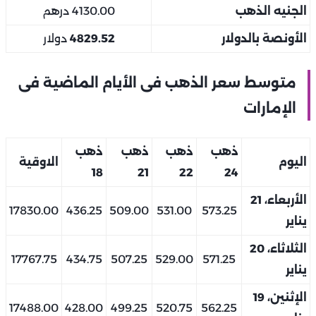
الجنيه الذهب
4130.00 درهم
الأونصة بالدولار
4829.52
دولار
متوسط سعر الذهب فى الأيام الماضية فى
الإمارات
ذهب
ذهب
ذهب
ذهب
اليوم
الاوقية
18
21
22
24
الأربعاء، 21
17830.00
436.25
509.00
531.00
573.25
يناير
الثلاثاء، 20
17767.75
434.75
507.25
529.00
571.25
يناير
الإثنين، 19
17488.00
428.00
499.25
520.75
562.25