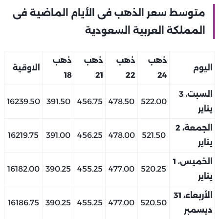
متوسط سعر الذهب فى الأيام الماضية فى
المملكة العربية السعودية
ذهب
ذهب
ذهب
ذهب
اليوم
الاوقية
18
21
22
24
السبت، 3
16239.50
391.50
456.75
478.50
522.00
يناير
الجمعة، 2
16219.75
391.00
456.25
478.00
521.50
يناير
الخميس، 1
16182.00
390.25
455.25
477.00
520.25
يناير
الأربعاء، 31
16186.75
390.25
455.25
477.00
520.50
ديسمبر