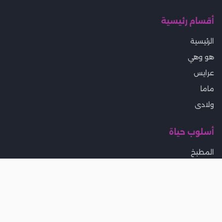
أقسام رئيسية
الرئيسية
هو وهي
عرايس
ماما
ولادى
أسلوب حياة
المطبخ
بيتى
تخسيس ورجيم
جمال
موضة