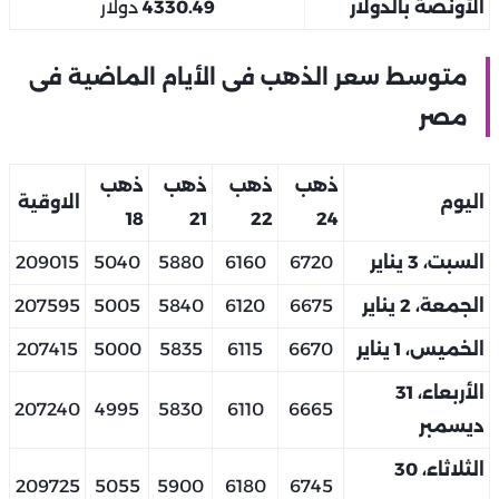
الأونصة بالدولار
4330.49
دولار
متوسط سعر الذهب فى الأيام الماضية فى
مصر
ذهب
ذهب
ذهب
ذهب
اليوم
الاوقية
18
21
22
24
السبت، 3 يناير
6720
6160
5880
5040
209015
الجمعة، 2 يناير
6675
6120
5840
5005
207595
الخميس، 1 يناير
6670
6115
5835
5000
207415
الأربعاء، 31
207240
4995
5830
6110
6665
ديسمبر
الثلاثاء، 30
209725
5055
5900
6180
6745