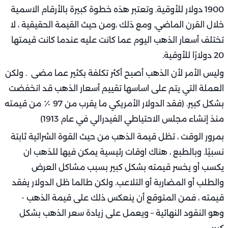
1900 دولار للأوقية. وتعتبر هذه خطوة كبيرة بالأرقام الاسمية
خلال القرن الماضي. ومع ذلك ،ومن حيث القيمة الحقيقية ، لا
تختلف أسعار الذهب اليوم عما كانت عليه عندما كانت قيمتها
20 دولارًا للأوقية.
وليس الأمر لأن الذهب أصبح أكثر تكلفة بكثير عما مضى . ولكن
العملة التي يتم على اساسها تقييم أسعار الذهب قد انخفضت
بشكل كبير. (فقد الدولار الأمريكي ما يقرب من 97 ٪ من قيمته
منذ إنشاء مجلس الاحتياطي الفيدرالي في عام 1913)
بمرور الوقت ، تظل قيمة الذهب من حيث القوة الشرائية ثابتة
نسبيًا. وبالطبع ، هناك اوقات رئيسية يمكن فيها للذهب ان
يكسب أو يخسر قيمته بشكل كبير بسبب مشاكل العرض
والطلب أو المضاربة أو التلاعب. ولكن طالما ظل الدولار يفقد
قيمته ، فمن المتوقع أن ينعكس ذلك على قيمة الذهب -
وهو النقود النهائية – ويعمل على زيادة سعر الذهب بشكل