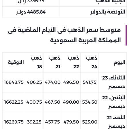
الجنيه الذهب
3786.75 ريال
الأونصة بالدولار
4485.84
دولار
متوسط سعر الذهب فى الأيام الماضية فى
المملكة العربية السعودية
ذهب
ذهب
ذهب
ذهب
اليوم
الاوقية
18
21
22
24
الثلاثاء، 23
16848.75
406.25
474.00
496.50
541.75
ديسمبر
الإثنين، 22
16622.25
400.75
467.50
490.00
534.50
ديسمبر
الأحد، 21
16269.75
392.25
457.75
479.50
523.00
ديسمبر