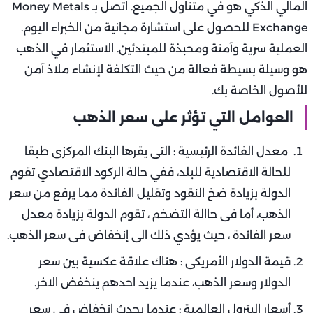
المالي الذكي هو في متناول الجميع. اتصل بـ Money Metals
Exchange للحصول على استشارة مجانية من الخبراء اليوم.
العملية سرية وآمنة ومحبذة للمبتدئين. الاستثمار في الذهب
هو وسيلة بسيطة فعالة من حيث التكلفة لإنشاء ملاذ آمن
للأصول الخاصة بك.
العوامل التي تؤثر على سعر الذهب
معدل الفائدة الرئيسية : التى يقرها البنك المركزى طبقا
للحالة الاقتصادية للبلد، ففي حالة الركود الاقتصادي تقوم
الدولة بزيادة ضخ النقود وتقليل الفائدة مما يرفع من سعر
الذهب، أما فى حاالة التضخم ، تقوم الدولة بزيادة معدل
سعر الفائدة ، حيث يؤدي ذلك الى إنخفاض فى سعر الذهب.
قيمة الدولار الأمريكى : هناك علاقة عكسية بين سعر
الدولار وسعر الذهب، عندما يزيد احدهم ينخفض الاخر.
أسعار البترول العالمية : عندما يحدث انخفاض فى سعر