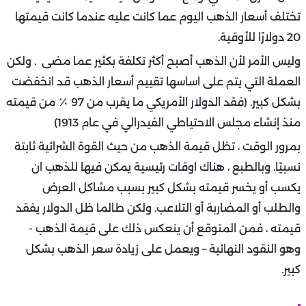
تختلف أسعار الذهب اليوم عما كانت عليه عندما كانت قيمتها
20 دولارًا للأوقية.
وليس الأمر لأن الذهب أصبح أكثر تكلفة بكثير عما مضى . ولكن
العملة التي يتم على اساسها تقييم أسعار الذهب قد انخفضت
بشكل كبير. (فقد الدولار الأمريكي ما يقرب من 97 ٪ من قيمته
منذ إنشاء مجلس الاحتياطي الفيدرالي في عام 1913)
بمرور الوقت ، تظل قيمة الذهب من حيث القوة الشرائية ثابتة
نسبيًا. وبالطبع ، هناك اوقات رئيسية يمكن فيها للذهب ان
يكسب أو يخسر قيمته بشكل كبير بسبب مشاكل العرض
والطلب أو المضاربة أو التلاعب. ولكن طالما ظل الدولار يفقد
قيمته ، فمن المتوقع أن ينعكس ذلك على قيمة الذهب -
وهو النقود النهائية – ويعمل على زيادة سعر الذهب بشكل
كبير.