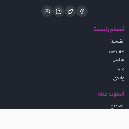
أقسام رئيسية
الرئيسية
هو وهي
عرايس
ماما
ولادى
أسلوب حياة
المطبخ
بيتى
تخسيس ورجيم