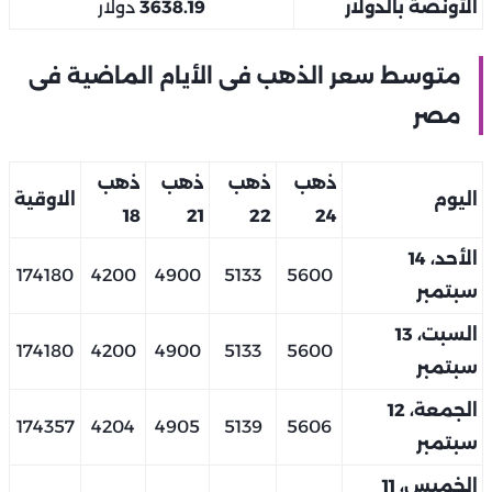
الأونصة بالدولار
3638.19
دولار
متوسط سعر الذهب فى الأيام الماضية فى
مصر
ذهب
ذهب
ذهب
ذهب
اليوم
الاوقية
18
21
22
24
الأحد، 14
174180
4200
4900
5133
5600
سبتمبر
السبت، 13
174180
4200
4900
5133
5600
سبتمبر
الجمعة، 12
174357
4204
4905
5139
5606
سبتمبر
الخميس، 11