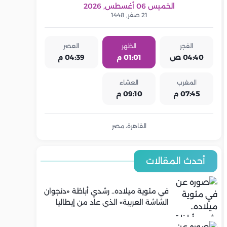
الخميس 06 أغسطس, 2026
21 صفر, 1448
الفجر
الظهر
العصر
04:40 ص
01:01 م
04:39 م
المغرب
العشاء
07:45 م
09:10 م
القاهرة، مصر
أحدث المقالات
في مئوية ميلاده.. رشدي أباظة «دنجوان
الشاشة العربية» الذي عاد من إيطاليا
ليصنع مجده في السينما المصرية