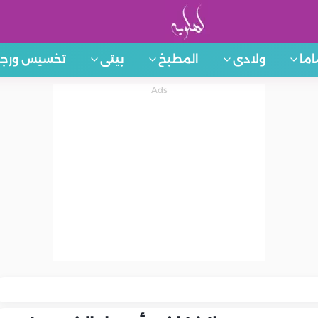
اما
ولادى
المطبخ
بيتى
تخسيس ورجي