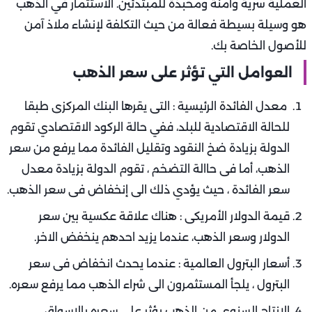
العملية سرية وآمنة ومحبذة للمبتدئين. الاستثمار في الذهب
هو وسيلة بسيطة فعالة من حيث التكلفة لإنشاء ملاذ آمن
للأصول الخاصة بك.
العوامل التي تؤثر على سعر الذهب
معدل الفائدة الرئيسية : التى يقرها البنك المركزى طبقا
للحالة الاقتصادية للبلد، ففي حالة الركود الاقتصادي تقوم
الدولة بزيادة ضخ النقود وتقليل الفائدة مما يرفع من سعر
الذهب، أما فى حاالة التضخم ، تقوم الدولة بزيادة معدل
سعر الفائدة ، حيث يؤدي ذلك الى إنخفاض فى سعر الذهب.
قيمة الدولار الأمريكى : هناك علاقة عكسية بين سعر
الدولار وسعر الذهب، عندما يزيد احدهم ينخفض الاخر.
أسعار البترول العالمية : عندما يحدث انخفاض فى سعر
البترول ، يلجأ المستثمرون الى شراء الذهب مما يرفع سعره.
الإنتاج السنوى من الذهب يؤثر على سعره بالاسواق.