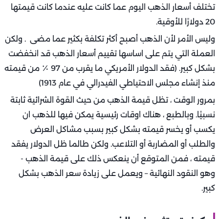
تختلف أسعار الذهب اليوم عما كانت عليه عندما كانت قيمتها
20 دولارًا للأوقية.
وليس الأمر لأن الذهب أصبح أكثر تكلفة بكثير عما مضى . ولكن
العملة التي يتم على اساسها تقييم أسعار الذهب قد انخفضت
بشكل كبير. (فقد الدولار الأمريكي ما يقرب من 97 ٪ من قيمته
منذ إنشاء مجلس الاحتياطي الفيدرالي في عام 1913)
بمرور الوقت ، تظل قيمة الذهب من حيث القوة الشرائية ثابتة
نسبيًا. وبالطبع ، هناك اوقات رئيسية يمكن فيها للذهب ان
يكسب أو يخسر قيمته بشكل كبير بسبب مشاكل العرض
والطلب أو المضاربة أو التلاعب. ولكن طالما ظل الدولار يفقد
قيمته ، فمن المتوقع أن ينعكس ذلك على قيمة الذهب -
وهو النقود النهائية – ويعمل على زيادة سعر الذهب بشكل
كبير.