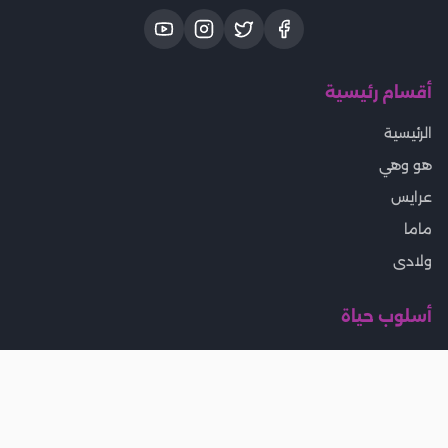
أقسام رئيسية
الرئيسية
هو وهي
عرايس
ماما
ولادى
أسلوب حياة
المطبخ
بيتى
تخسيس ورجيم