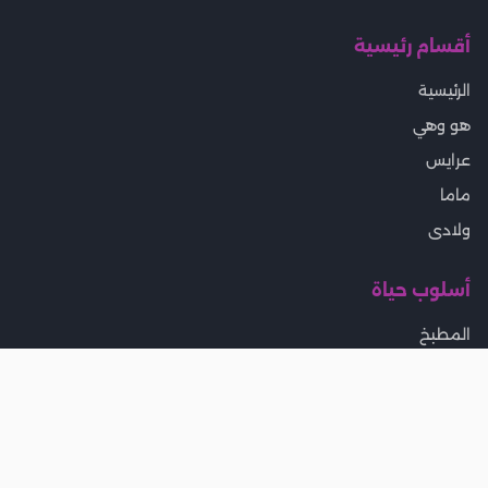
أقسام رئيسية
الرئيسية
هو وهي
عرايس
ماما
ولادى
أسلوب حياة
المطبخ
بيتى
تخسيس ورجيم
جمال
موضة