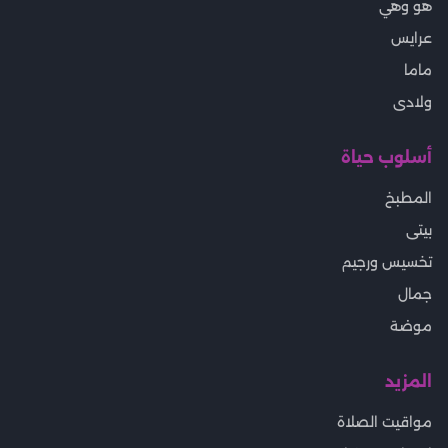
هو وهي
عرايس
ماما
ولادى
أسلوب حياة
المطبخ
بيتى
تخسيس ورجيم
جمال
موضة
المزيد
مواقيت الصلاة