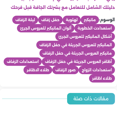
دليلك الشامل للتعامل مع بشرتك الجافة قبل فرحك
الوسوم:
مانيكير
لهلوبة
حفل زفاف
ليلة الزفاف
استعدادت الخطوبة
ألوان المانيكير للعروس الجرئ
أشكال المانيكير للعروس الجرئ
المانيكير للعروس الجريئة في حفل الزفاف
مانيكير العروس الجريئة في حفل الزفاف
أظافر العروس الجريئة في حفل الزفاف
استعدادات الزفاف
استعدادات الزواج
صور الزفاف
طلاء الاظافر
طلاء اظافر
عرايس
أفضل أوقات التصوير خلال اليوم لفوتوسيشن حفل الزفاف.. دليل
عرايس
مقالات ذات صلة
عرايس
عرايس
العروسين لصور لا تُنسى
عرايس
كيف تختاران توقيت شهر العسل المناسب؟
نقاط يجب الاتفاق عليها قبل رحلة شهر العسل.. دليل شامل لرحلة
عرايس
ما هو فستان الزفاف المثالي لعروس حفلة على الشاطئ؟
ناجحة وممتعة
فستان الزفاف المناسب للعروس القصيرة.. دليلك لاختيار الإطلالة
عرايس
نصائح لاختيار فستان زفاف يبرز جمال القوام
عرايس