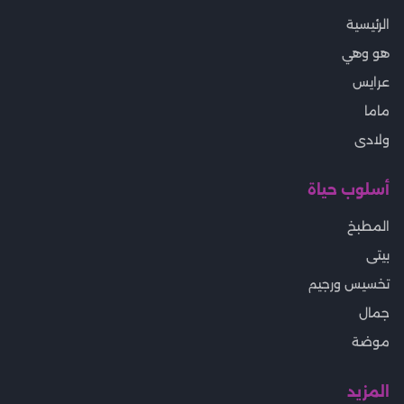
الرئيسية
هو وهي
عرايس
ماما
ولادى
أسلوب حياة
المطبخ
بيتى
تخسيس ورجيم
جمال
موضة
المزيد