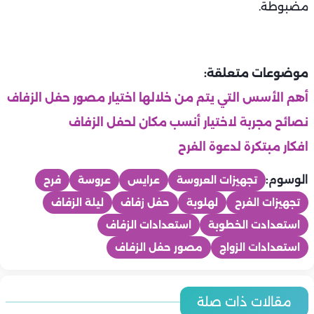
مضبوطة.
موضوعات متعلقة:
أهم الأسس التي يتم من خلالها اختيار مصور حفل الزفاف
نصائح مجربة لاختيار أنسب مكان لحفل الزفاف
افكار مبتكرة لدعوة الفرح
الوسوم:
تجهيزات العروسة
عرايس
عروسة
فرح
تجهيزات الفرح
لهلوبة
حفل زفاف
ليلة الزفاف
استعدادت الخطوبة
استعدادات الزفاف
استعدادات الزواج
مصور حفل الزفاف
عرايس
أفضل أوقات التصوير خلال اليوم لفوتوسيشن حفل الزفاف.. دليل
عرايس
مقالات ذات صلة
عرايس
عرايس
العروسين لصور لا تُنسى