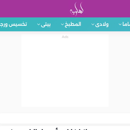
اما
ولادى
المطبخ
بيتى
تخسيس ورجي