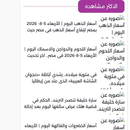
الاكثر مشاهده
أسعار الذهب اليوم | الأربعاء 5-8- 2026
بمصر ارتفاع أسعار الذهب في مصر حيث
سجل عيار 21 متوسط 5,920 جنيه
أسعار اللحوم والدواجن والاسماك اليوم |
الأربعاء 5-8-2026 في مصر.. اخر تحديث
في مئوية ميلاده.. رشدي أباظة «دنجوان
الشاشة العربية» الذي عاد من إيطاليا
ليصنع مجده في السينما المصرية
سارة خليفة تتصدر التريند.. الحكم في
قضية هتك عرض سائقها اليوم بعد إحالة
أوراقها للمفتي في تصنيع المخدرات
أسعار الخضروات والفاكهة اليوم | الأربعاء