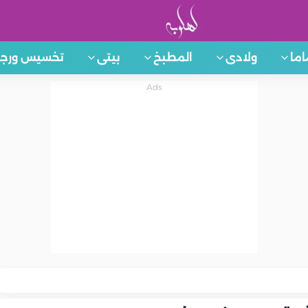
اما
ولادى
المطبخ
بيتى
تخسيس ورجي