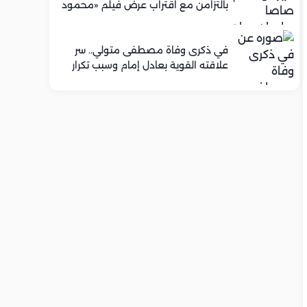
بالتزامن مع اقتراب عرض فيلم «محمود
التاني»
في ذكرى وفاة مصطفى متولي.. سر
علاقته القوية بعادل إمام وسبب تكرار
تعاونهما الفني