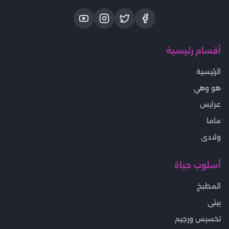
أقسام رئيسية
الرئيسية
هو وهي
عرايس
ماما
ولادى
أسلوب حياة
المطبخ
بيتى
تخسيس ورجيم