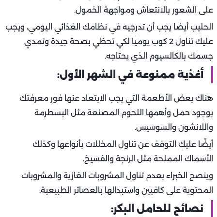
على الشعور بالانتعاش ومواجهة الخمول.
الحليب أيضًا يجب أن تدرجيه في نظامك الغذائي اليومي، ويجب
عليك تناول 2 كوب يوميًا لكي تحظي بصحة جيدة وتمدي
جسمك بالكالسيوم الذي يحتاجه.
أغذية ممنوعة في الشهر الأول:
هناك بعض الأطعمة التي يجب الابتعاد عنها فور معرفتك
بوجود حمل وأهمها اللحوم المصنعة مثل البسطرمة
واللانشون والسوسيس.
أيضًا عليكِ التوقف عن تناول المخللات بأنواعها وكذلك
الأسماك المملحة مثل الرنجة والفسيخ.
وينصح الخبراء بعدم تناول المشروبات الغازية والمشروبات
المحتوية على كافيين واستبدالها بالعصائر الطبيعية.
نصائح للحامل البكر: