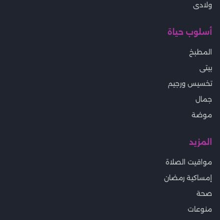
ولادى
أسلوب حياة
المطبخ
بيتى
تخسيس ورجيم
جمال
موضة
المزيد
مواقيت الصلاة
إمساكية رمضان
صحة
منوعات