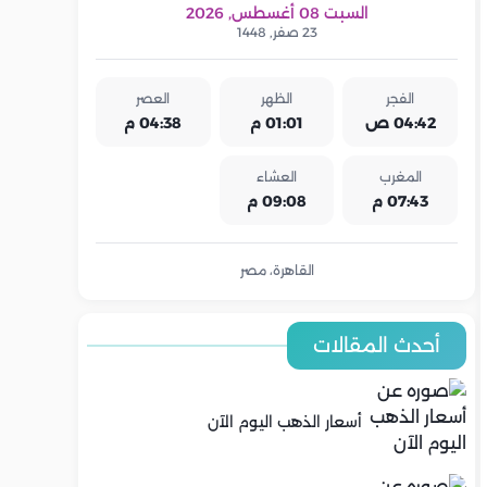
السبت 08 أغسطس, 2026
23 صفر, 1448
الفجر
الظهر
العصر
04:42 ص
01:01 م
04:38 م
المغرب
العشاء
07:43 م
09:08 م
القاهرة، مصر
أحدث المقالات
أسعار الذهب اليوم الآن