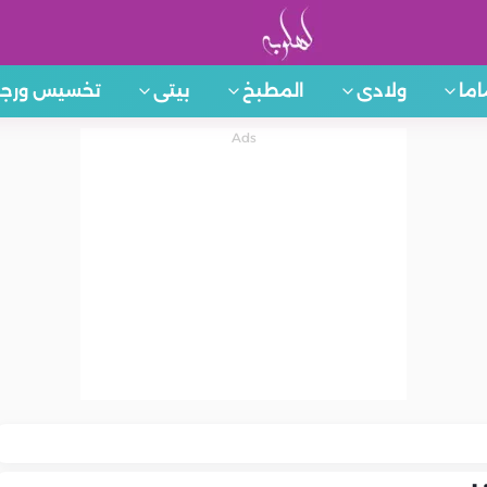
اما
ولادى
المطبخ
بيتى
تخسيس ورجي