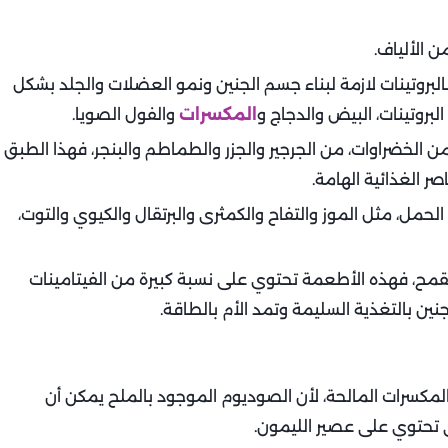
 الألياف.
لبروتينات لازمة لبناء جسم الجنين ونمو العضلات والجلد بشكل
بروتينات، البيض والدجاج و
المكسرات
والفول الصويا.
ن الخضراوات، من الجرجير والجزر والطماطم والبنجر، فهذا الطبق
صر الغذائية الهامة.
حمل، مثل الموز والتفاح والكمثرى والبرتقال والكيوي والتوت،
القمح، فهذه الأطعمة تحتوي على نسبة كبيرة من الفيتامينات
نين بالتغذية السليمة وتمد الأم بالطاقة.
المكسرات المالحة، لأن الصوديوم الموجود بالملح يمكن أن
 تحتوي على عصير الليمون.