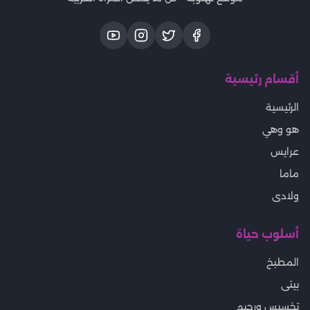
أقسام رئيسية
الرئيسية
هو وهي
عرايس
ماما
ولادى
أسلوب حياة
المطبخ
بيتى
تخسيس ورجيم