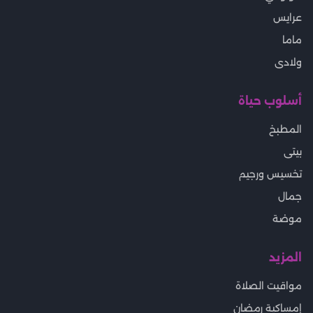
عرايس
ماما
ولادى
أسلوب حياة
المطبخ
بيتى
تخسيس ورجيم
جمال
موضة
المزيد
مواقيت الصلاة
إمساكية رمضان