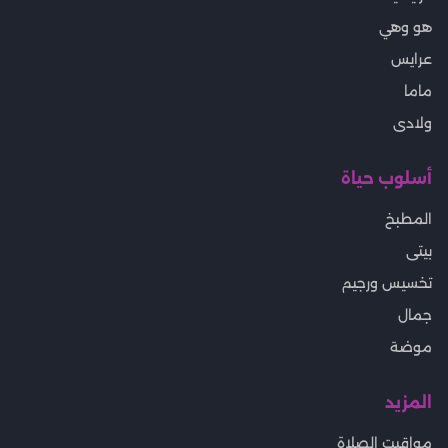
هو وهي
عرايس
ماما
ولادى
أسلوب حياة
المطبخ
بيتى
تخسيس ورجيم
جمال
موضة
المزيد
مواقيت الصلاة