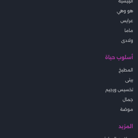
الرئيسية
هو وهي
عرايس
ماما
ولادى
أسلوب حياة
المطبخ
بيتى
تخسيس ورجيم
جمال
موضة
المزيد