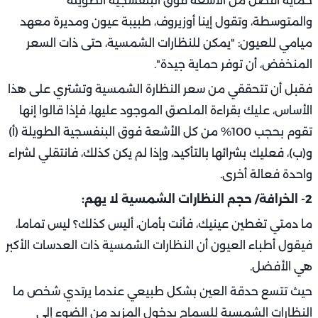
حماية أفضل من الأشعة فوق البنفسجية الطويلة
والمتوسطة، وتقول إينا أوزيروف، طبيبة عيون ومديرة معهد
ميامي للعيون: "يمكن للنظارات الشمسية، حتى ذات السعر
المنخفض، أن توفر حماية جيدة".
فقبل أن تتحققي من سعر النظارة الشمسية وتشتري على هذا
الأساس، عليك بقراءة الملصق الموجود عليها، فإذا قالوا إنها
تقوم بحجب 100% من كل الأشعة فوق البنفسجية الطويلة (أ)
و(ب)، فعليك بشرائها بالتأكيد، وإذا لم يكن كذلك، فانتقلي لشراء
واحدة فعالة أخرى.
2- الخرافة/ حجم النظارات الشمسية لا يهم:
ما دمتي تغطين عينيك، فأنت بأمان، أليس كذلك؟ ليس تماما،
فيقول أطباء العيون أن النظارات الشمسية ذات العدسات الأكبر
هي الأفضل.
حيث تتسع حدقة العين بشكل طبيعي عندما يرتدي شخص ما
النظارات الشمسية للسماح بدخول المزيد من الضوء إلى