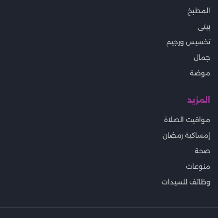
المطبخ
بيتى
تخسيس ورجيم
جمال
موضة
المزيد
مواقيت الصلاة
إمساكية رمضان
صحة
منوعات
وظائف للسيدات