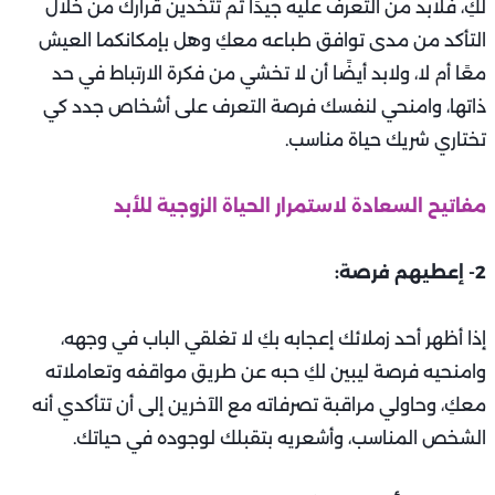
لكِ، فلابد من التعرف عليه جيدًا ثم تتخدين قرارك من خلال
التأكد من مدى توافق طباعه معكِ وهل بإمكانكما العيش
معًا أم لا، ولابد أيضًا أن لا تخشي من فكرة الارتباط في حد
ذاتها، وامنحي لنفسك فرصة التعرف على أشخاص جدد كي
تختاري شريك حياة مناسب.
مفاتيح السعادة لاستمرار الحياة الزوجية للأبد
2- إعطيهم فرصة:
إذا أظهر أحد زملائك إعجابه بكِ لا تغلقي الباب في وجهه،
وامنحيه فرصة ليبين لكِ حبه عن طريق مواقفه وتعاملاته
معكِ، وحاولي مراقبة تصرفاته مع الآخرين إلى أن تتأكدي أنه
الشخص المناسب، وأشعريه بتقبلك لوجوده في حياتك.