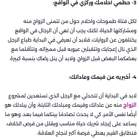
3- حطمي أحلامك وركزي في الواقع:
لكل فتاة طموحات واحلام حول من تتمنى الزواج منه
ومشاركتها الحياة، لكنك يجب أن تعي أن الرجال في الواقع
يختلفون عن الروايات، فلابد أن تعرفي في البداية طباع الرجل
الذي نال إعجابك وتتقبلين عيوبه قبل مميزاته، وتتأقلما مع
بعضكما البعض قبل الزواج، ولابد أن ينل رضاكِ بنسبة كبيرة.
4- أخبريه عن قيمك وعاداتك:
لابد في البداية أن تتحدثي مع الرجل الذي تستعدين لمشروع
الزواج
منه عن عاداتك وقيمك ومبادئك الثابتة، وأن يبادلك هو
أيضًا نفس الأمر، كي لا يحدث تصادمًا بينكما فيما بعد، وهو ما
يساعد على إيجاد شريك حياة مناسب ويقلل من فرص الخلاف،
فتطابق القيم يعطي فرصة أكبر لنجاح العلاقة.