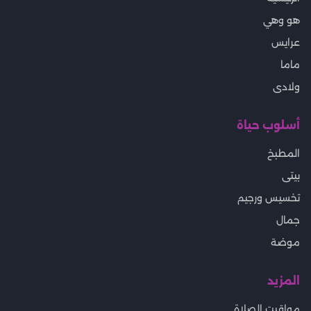
هو وهي
عرايس
ماما
ولادى
أسلوب حياة
المطبخ
بيتى
تخسيس ورجيم
جمال
موضة
المزيد
مواقيت الصلاة