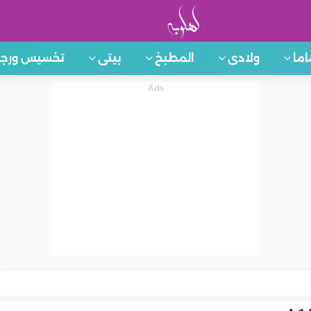
اما
ولادى
المطبخ
بيتى
تخسيس ورجي