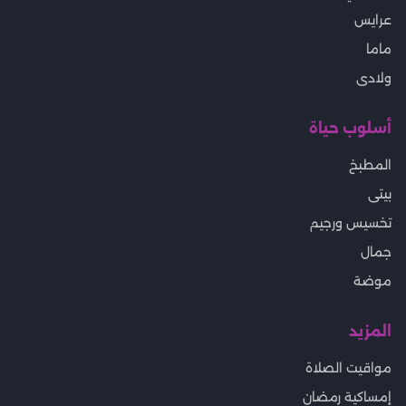
عرايس
ماما
ولادى
أسلوب حياة
المطبخ
بيتى
تخسيس ورجيم
جمال
موضة
المزيد
مواقيت الصلاة
إمساكية رمضان