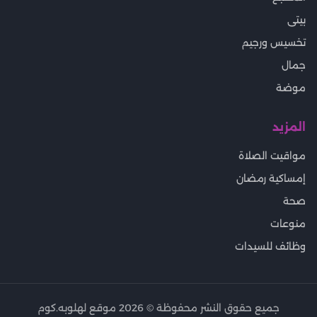
بيتى
تخسيس ورجيم
جمال
موضة
المزيد
مواقيت الصلاة
إمساكية رمضان
صحة
منوعات
وظائف للسيدات
جميع حقوق النشر محفوظة ©
2026
موقع لهلوبه.كوم