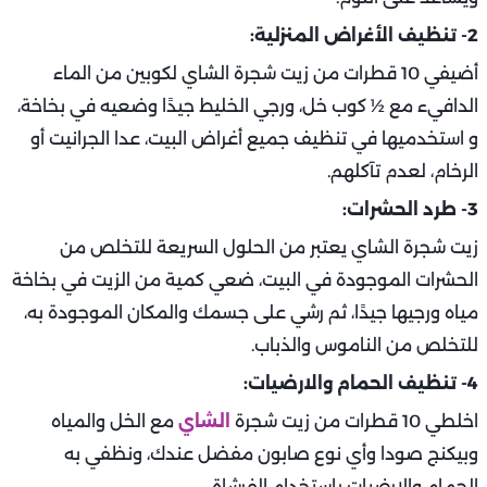
2- تنظيف الأغراض المنزلية:
أضيفي 10 قطرات من زيت شجرة الشاي لكوبين من الماء
الدافيء مع ½ كوب خل، ورجي الخليط جيدًا وضعيه في بخاخة،
و استخدميها في تنظيف جميع أغراض البيت، عدا الجرانيت أو
الرخام، لعدم تآكلهم.
3- طرد الحشرات:
زيت شجرة الشاي يعتبر من الحلول السريعة للتخلص من
الحشرات الموجودة في البيت، ضعي كمية من الزيت في بخاخة
مياه ورجيها جيدًا، ثم رشي على جسمك والمكان الموجودة به،
للتخلص من الناموس والذباب.
4- تنظيف الحمام والارضيات:
اخلطي 10 قطرات من زيت شجرة
الشاي
مع الخل والمياه
وبيكنج صودا وأي نوع صابون مفضل عندك، ونظفي به
الحمام والارضيات باستخدام الفرشاة.