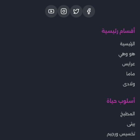
أقسام رئيسية
الرئيسية
هو وهي
عرايس
ماما
ولادى
أسلوب حياة
المطبخ
بيتى
تخسيس ورجيم