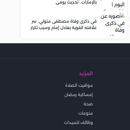
بالإمارات.. تحديث يومي
في ذكرى وفاة مصطفى متولي.. سر
علاقته القوية بعادل إمام وسبب تكرار
تعاونهما الفني
المزيد
مواقيت الصلاة
إمساكية رمضان
صحة
منوعات
وظائف للسيدات