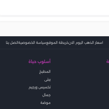
 الكاملة
علاج فيروس HFMD.. نصائح
وطرق الوقاية بشكل مبسط
مضاعفات فيروس HFMD.. متى
لربو في الطقس
حلول إيجابية بعيدًا عن الصراخ
راض وتحسين حالة
يجب مراجعة الطبيب؟
اسعار الذهب اليوم الان
خريطة الموقع
سياسة الخصوصية
اتصل بنا
ة
أسلوب حياة
المطبخ
بيتى
تخسيس ورجيم
جمال
موضة