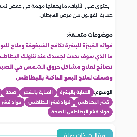
- يحتوي على الألياف، ما يجعلها مهمة في خفض نسب ا
حماية القولون من مرض السرطان.
موضوعات متعلقة:
فوائد الخبيزة للبشرة تكافح الشيخوخة وعلاج للتو
ما الذي سوف يحدث لجسدك عند تناولك البطاطس
نصائح لعلاج مشاكل حروق الشمس في الصي
وصفات لعلاج البقع الداكنة بالبطاطس
الوسوم:
العناية بالبشرة
العناية بالشعر
صحة
قشر البطاطس
فواد قشر البطاطس
فواد قشر 
فواد قشر البطاطس للصحة
صحة
صحة
صحة
صحة
صحة
صحة
7 معلومات مهمة عن فيروس
هل ينتقل فير
مقالات ذات صلة
مخاطر الالتهاب السحائي على
إرشادات طبي