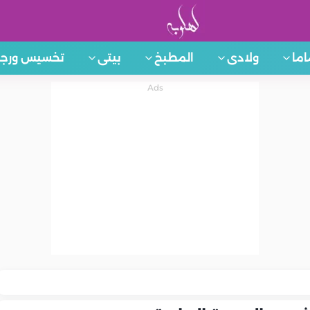
اما
ولادى
المطبخ
بيتى
تخسيس ورجي