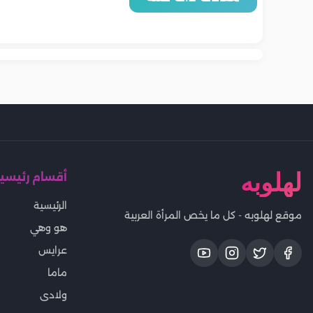
أعراض فيروس HFMD وكيفية
هانتا.. كل ما يجب أن تعرفه لحماية
إليك الحقيقة
الدماغ.. تأثيرات خطيرة تستدعي
الحساسية وا
نفسك
تشخيصه عند الأطفال والبالغين
لتخفيف الأع
الانتباه المبكر
المضطرب
الطفل
لهلوبه
أقسام رئيسي
الرئيسية
موقع لهلوبه - كل ما يخص المرأة العربية
هو وهي
عرايس
ماما
ولادى