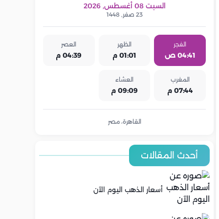
السبت 08 أغسطس, 2026
23 صفر, 1448
الفجر
الظهر
العصر
04:41 ص
01:01 م
04:39 م
المغرب
العشاء
07:44 م
09:09 م
القاهرة، مصر
أحدث المقالات
أسعار الذهب اليوم الآن