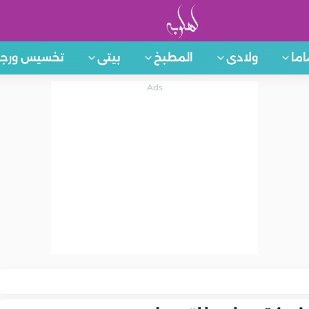
اما
ولادى
المطبخ
بيتى
تخسيس ورجي