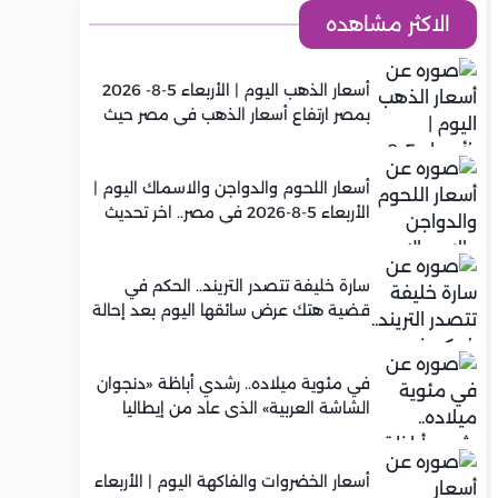
الاكثر مشاهده
أسعار الذهب اليوم | الأربعاء 5-8- 2026
بمصر ارتفاع أسعار الذهب في مصر حيث
سجل عيار 21 متوسط 5,920 جنيه
أسعار اللحوم والدواجن والاسماك اليوم |
الأربعاء 5-8-2026 في مصر.. اخر تحديث
سارة خليفة تتصدر التريند.. الحكم في
قضية هتك عرض سائقها اليوم بعد إحالة
أوراقها للمفتي في تصنيع المخدرات
في مئوية ميلاده.. رشدي أباظة «دنجوان
الشاشة العربية» الذي عاد من إيطاليا
ليصنع مجده في السينما المصرية
أسعار الخضروات والفاكهة اليوم | الأربعاء