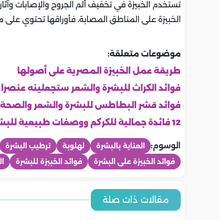
تستخدم الخبيزة في تخفيف ألم الجروح والإصابات وآث
الخبيزة على المناطق المصابة، فأوراقها تحتوي على 
موضوعات متعلقة:
طريقة عمل الخبيزة ‏المصرية على أصولها
فوائد الكراث للبشرة والشعر
ستجعلينه عنصرا 
فوائد قشر البطاطس للبشرة والشعر والصحة 
12 فائدة جمالية للكركم ووصفات طبيعية للبشرة والشعر والأسنان
الوسوم:
العناية بالبشرة
لهلوبة
ترطيب البشرة
فوائد الخبيزة على البشرة
فوائد الخبيزة للبشرة
ال
جمال
جمال
جمال
جمال
جمال
جمال
6 طرق آمنة لتفتيح الرقبة وتوحيد
6 عادات يوم
مقالات ذات صلة
6 نصائح لتقليل مظهر المسام
منتجات يجب 
لون البشرة
روتين أسبوعي لعلاج الشعر المتعب
ومشرقة خلا
نصائح فعالة
الواسعة بدون علاجات مكلفة
العناية بالبش
من المصيف.. خطوات فعالة
الشمس والكلور