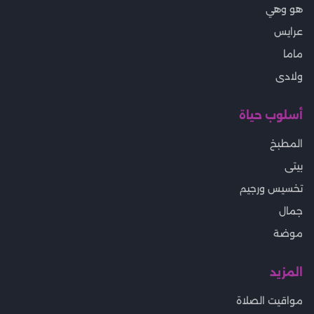
هو وهي
عرايس
ماما
ولادى
أسلوب حياة
المطبخ
بيتى
تخسيس ورجيم
جمال
موضة
المزيد
مواقيت الصلاة