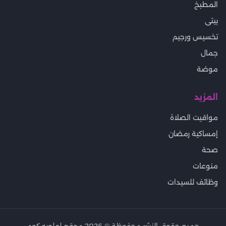
المطبخ
بيتى
تخسيس ورجيم
جمال
موضة
المزيد
مواقيت الصلاة
إمساكية رمضان
صحة
منوعات
وظائف للسيدات