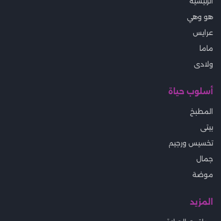
الرئيسية
هو وهي
عرايس
ماما
ولادى
أسلوب حياة
المطبخ
بيتى
تخسيس ورجيم
جمال
موضة
المزيد