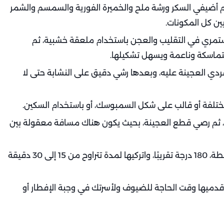
ثم أضيفي السكر ورشة ملح والخميرة الفورية والسمسم والشمر
ين كل المكونات.
تمري في التقليب والعجن باستخدام ملعقة خشبية، ثم
تماسكة وناعمة ويسهل تشكيلها.
دي العجينة عليه، وبعدها رشي دقيق على النشابة حتى لا
تلفة أو قالب على شكل السمبوسك، أو باستخدام السكين.
ة، ثم رصي قطع العجينة، بحيث يكون هناك مسافة معقولة بين
- أدخلي صينية القراقيش الفرن، على درجة حرارة متوسطة، 180 درجة تقريبًا، واتركيها لمدة تتراوح من 15 إلى 30 دقيقة
ة، وقدميها وقت الحاجة للضيوف ولأسرتك في وجبة الإفطار أو