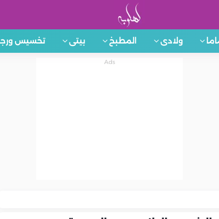
اما
ولادى
المطبخ
بيتى
تخسيس ورجي