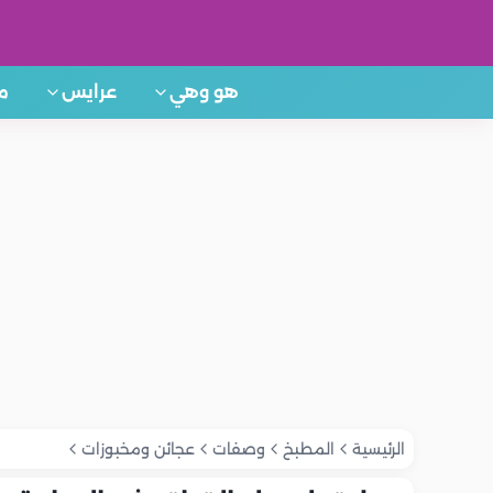
هو وهي
عرايس
م
الرئيسية
المطبخ
وصفات
عجائن ومخبوزات