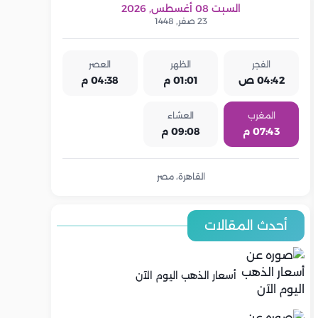
السبت 08 أغسطس, 2026
23 صفر, 1448
الفجر
الظهر
العصر
04:42 ص
01:01 م
04:38 م
المغرب
العشاء
07:43 م
09:08 م
القاهرة، مصر
أحدث المقالات
أسعار الذهب اليوم الآن