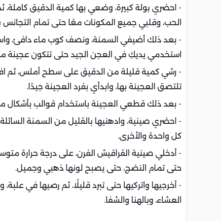
- احضري بولة كبيرة، وضعي بها كمية الدقيق كاملة، 
الحب، وقلبي جميع المكونات معًا حتى تمام التجانس ب
- بعد ذلك أضيفي السمنة، ونصف كوب ماء دافئ، واس
استخدمي يديكِ في العجن الجيد حتى تتكون عجينة م
- رشي كمية قليلة من الدقيق على سطح أملس، ثم افر
تلتصق العجينة بها، وابدأي بفرد العجينة جيدًا.
- بعد ذلك قطعي العجينة باستخدام قوالب بأشكال مخ
- احضري صينية، وادهنيها بالقليل من السمنة السائل
كل واحدة والأخرى.
حتى تمام النضج، حتى يصبح لونها ذهبي وجميل.
- أخرجيها واتركيها حتى تبرد قليلًا، ثم رصيها في علب
العشاء، وبالهنا والشفا.