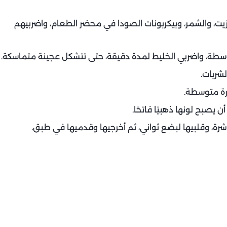
زيت، والشمر، وبيكربونات الصودا في محضر الطعام، واضربيهم
طة، واضربي الخليط لمدة دقيقة، حتى تتشكل عجينة متماسكة.
شربات.
رة متوسطة.
يصبح لونها ذهبيًا فاتحًا.
رة، وقلبيها لبضع ثواني، ثم أخرجيها وقدميها في طبق.