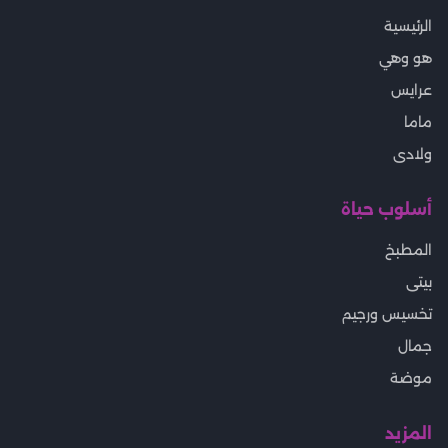
الرئيسية
هو وهي
عرايس
ماما
ولادى
أسلوب حياة
المطبخ
بيتى
تخسيس ورجيم
جمال
موضة
المزيد