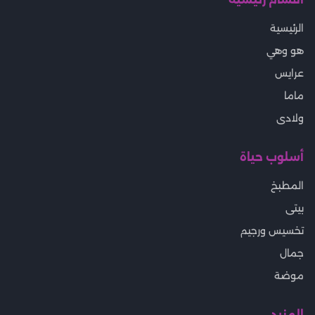
الرئيسية
هو وهي
عرايس
ماما
ولادى
أسلوب حياة
المطبخ
بيتى
تخسيس ورجيم
جمال
موضة
المزيد