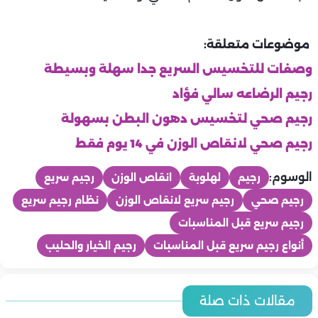
موضوعات متعلقة:
وصفات للتخسيس السريع جدا سهلة وبسيطة
رجيم الرضاعه سالي فؤاد
رجيم صحي لتخسيس دهون البطن بسهولة
رجيم صحي لانقاص الوزن في 14 يوم فقط
الوسوم:
رجيم
لهلوبة
انقاص الوزن
رجيم سريع
رجيم صحي
رجيم سريع لانقاص الوزن
نظام رجيم سريع
رجيم سريع قبل المناسبات
أنواع رجيم سريع قبل المناسبات
رجيم الخيار والحليب
تخسيس ورجيم
تخسيس ورجيم
تمارين حرق دهون للمبتدئين.. دليل شامل لخسارة الوزن بطريقة آمنة
تخسيس ورجيم
مقالات ذات صلة
تخسيس ورجيم
وفعالة
تحدي 7 أيام لحرق الدهون.. خطة سريعة لاستعادة النشاط وخسارة
تخسيس ورجيم