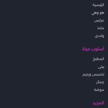
الرئيسية
هو وهي
عرايس
ماما
ولادى
أسلوب حياة
المطبخ
بيتى
تخسيس ورجيم
جمال
موضة
المزيد