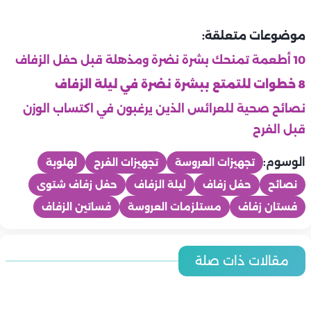
موضوعات متعلقة:
10 أطعمة تمنحك بشرة نضرة ومذهلة قبل حفل الزفاف
8 خطوات للتمتع ببشرة نضرة في ليلة الزفاف
نصائح صحية للعرائس الذين يرغبون في اكتساب الوزن
قبل الفرح
الوسوم:
تجهيزات العروسة
تجهيزات الفرح
لهلوبة
نصائح
حفل زفاف
ليلة الزفاف
حفل زفاف شتوى
فستان زفاف
مستلزمات العروسة
فساتين الزفاف
عرايس
أفضل أوقات التصوير خلال اليوم لفوتوسيشن حفل الزفاف.. دليل
عرايس
مقالات ذات صلة
عرايس
عرايس
العروسين لصور لا تُنسى
عرايس
كيف تختاران توقيت شهر العسل المناسب؟
نقاط يجب الاتفاق عليها قبل رحلة شهر العسل.. دليل شامل لرحلة
عرايس
ما هو فستان الزفاف المثالي لعروس حفلة على الشاطئ؟
ناجحة وممتعة
فستان الزفاف المناسب للعروس القصيرة.. دليلك لاختيار الإطلالة
عرايس
نصائح لاختيار فستان زفاف يبرز جمال القوام
عرايس