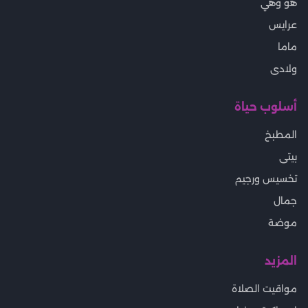
هو وهي
عرايس
ماما
ولادى
أسلوب حياة
المطبخ
بيتى
تخسيس ورجيم
جمال
موضة
المزيد
مواقيت الصلاة