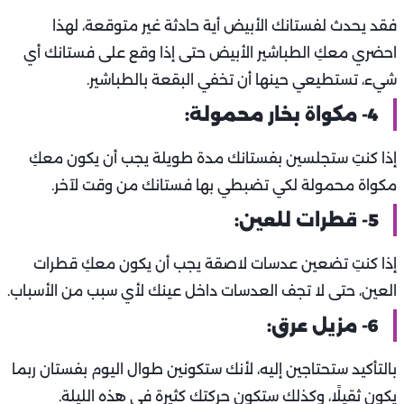
فقد يحدث لفستانك الأبيض أية حادثة غير متوقعة، لهذا
احضري معكِ الطباشير الأبيض حتى إذا وقع على فستانك أي
شيء، تستطيعي حينها أن تخفي البقعة بالطباشير.
4- مكواة بخار محمولة:
إذا كنتِ ستجلسين بفستانك مدة طويلة يجب أن يكون معكِ
مكواة محمولة لكي تضبطي بها فستانك من وقت لآخر.
5- قطرات للعين:
إذا كنتِ تضعين عدسات لاصقة يجب أن يكون معكِ قطرات
العين، حتى لا تجف العدسات داخل عينك لأي سبب من الأسباب.
6- مزيل عرق:
بالتأكيد ستحتاجين إليه، لأنك ستكونين طوال اليوم بفستان ربما
يكون ثقيلًا، وكذلك ستكون حركتك كثيرة في هذه الليلة.