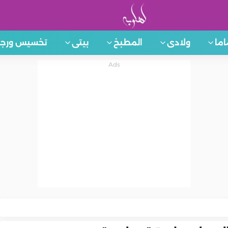
اما
ولادى
المطبخ
بيتى
تخسيس ورجي