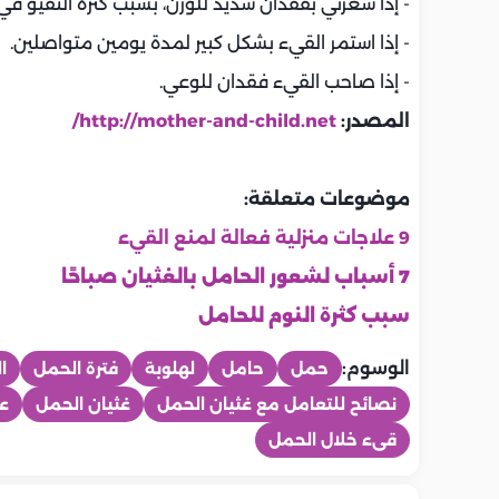
- إذا شعرتي بفقدان شديد للوزن، بسبب كثرة التقيؤ ف
- إذا استمر القيء بشكل كبير لمدة يومين متواصلين.
- إذا صاحب القيء فقدان للوعي.
المصدر:
http://mother-and-child.net/
موضوعات متعلقة:
9 علاجات منزلية فعالة لمنع القيء
7 أسباب لشعور الحامل بالغثيان صباحًا
سبب كثرة النوم للحامل
الوسوم:
حمل
حامل
لهلوبة
فترة الحمل
ا
نصائح للتعامل مع غثيان الحمل
غثيان الحمل
عل
قىء خلال الحمل
ماما
ماما
ماما
ماما