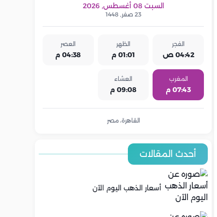
السبت 08 أغسطس, 2026
23 صفر, 1448
الفجر
الظهر
العصر
04:42 ص
01:01 م
04:38 م
المغرب
العشاء
07:43 م
09:08 م
القاهرة، مصر
أحدث المقالات
أسعار الذهب اليوم الآن