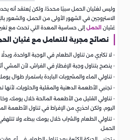
وليس لغثيان الحمل سببًا محددًا، ولكن يُعتقد أنه يح
الاستروجين في الشهور الأولى من الحمل، والشعور بالإ
غثيان
الحمل
إلى حساسية المعدة التي تحدث مع تغ
نصائح مجربة للتعامل مع غثيان الح
- لا تكثري من تناول الطعام في الوجبة الواحدة، وبدل
- ينصح بتناول وجبة الإفطار في الفراش، لأن المشي أثن
- تناولي الماء والمشروبات الباردة باستمرار طوال يومك
- تجنبي الأطعمة الدهنية والمقلية والحلويات، لأنها تح
- تناولي القليل من الأطعمة المالحة خلال يومك، وخ
اليوم، ولكن احذري من الإفراط في تناول الأطعمة الما
- تناولي الطعام والشراب خلال يومك ببطء، ولا تتلهفي
الحمل.
- تجنبي الحركة الكثيرة بعد تناول الطعام، في أي وقت 