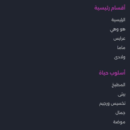
أقسام رئيسية
الرئيسية
هو وهي
عرايس
ماما
ولادى
أسلوب حياة
المطبخ
بيتى
تخسيس ورجيم
جمال
موضة