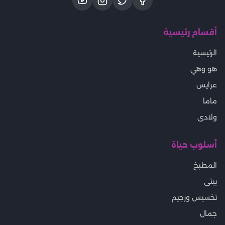
أقسام رئيسية
الرئيسية
هو وهي
عرايس
ماما
ولادى
أسلوب حياة
المطبخ
بيتى
تخسيس ورجيم
جمال