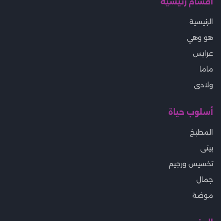
أقسام رئيسية
الرئيسية
هو وهي
عرايس
ماما
ولادى
أسلوب حياة
المطبخ
بيتى
تخسيس ورجيم
جمال
موضة