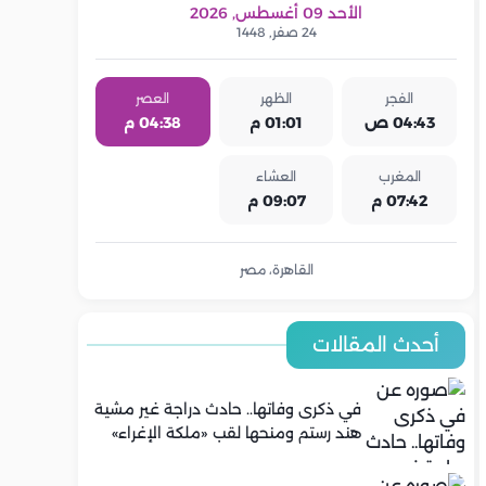
الأحد 09 أغسطس, 2026
24 صفر, 1448
الفجر
الظهر
العصر
04:43 ص
01:01 م
04:38 م
المغرب
العشاء
07:42 م
09:07 م
القاهرة، مصر
أحدث المقالات
في ذكرى وفاتها.. حادث دراجة غير مشية
هند رستم ومنحها لقب «ملكة الإغراء»