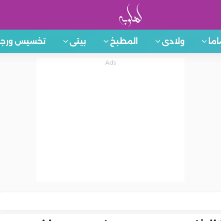
اما
ولادى
المطبخ
بيتى
تخسيس ورجي