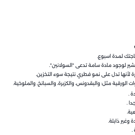
اجتك لمدة اسبوع.
شير لوجود مادة سامة تدعى "السولانين".
 لأنها تدل على نمو فطري نتيجة سوء التخزين.
ات الورقية مثل: والبقدونس، والكزبرة، والسبانخ، والملوخية.
 .
ا .
ية.
 وغير ذابلة.
.