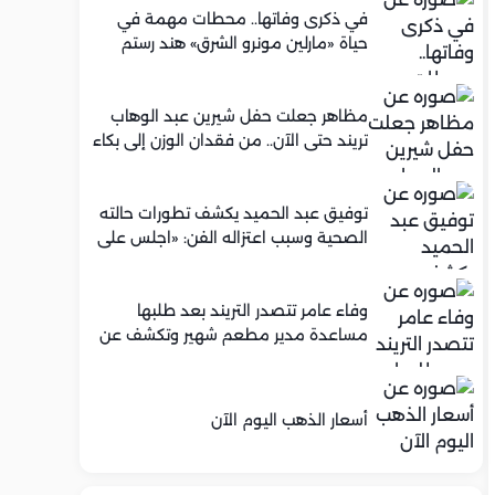
في ذكرى وفاتها.. محطات مهمة في
حياة «مارلين مونرو الشرق» هند رستم
مظاهر جعلت حفل شيرين عبد الوهاب
تريند حتى الآن.. من فقدان الوزن إلى بكاء
محمود الليثي
توفيق عبد الحميد يكشف تطورات حالته
الصحية وسبب اعتزاله الفن: «اجلس على
كرسي متحرك»
وفاء عامر تتصدر التريند بعد طلبها
مساعدة مدير مطعم شهير وتكشف عن
عرض عمل له.. ما الحكاية؟
أسعار الذهب اليوم الآن