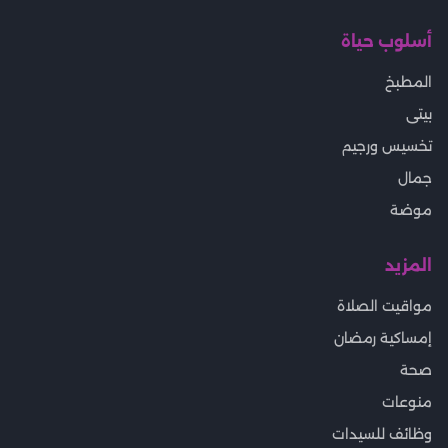
أسلوب حياة
المطبخ
بيتى
تخسيس ورجيم
جمال
موضة
المزيد
مواقيت الصلاة
إمساكية رمضان
صحة
منوعات
وظائف للسيدات